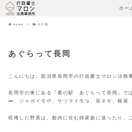
ホー
Home
その他
あぐらって長岡
こんにちは。新潟県長岡市の行政書士マロン法務
長岡市の東にある『農の駅 あぐらって長岡』で
🫛、ジャガイモ🥔、サツマイモ🍠、長ネギ、根
収穫した野菜は、都内に住む姉家族に送ったり、