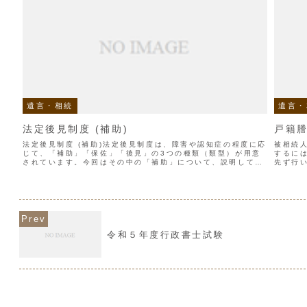
遺言・相続
遺言・
法定後見制度 (補助)
戸籍
法定後見制度 (補助)法定後見制度は、障害や認知症の程度に応
被相続
じて、「補助」「保佐」「後見」の3つの種類（類型）が用意
するに
されています。今回はその中の「補助」について、説明してみ
先ず行
ます。「補助」において被補助人とは補助人により補助をされ
れば、
る人のことで...
法定相続
令和５年度行政書士試験