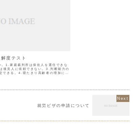
理解度テスト
い。1.家庭裁判所は保佐人を選任できな
約は後見人に依頼できない。3.判断能力の
定できる。4.寝たきり高齢者の増加によ
る。1.(×)法定後見制度(後見、保佐、
就労ビザの申請について