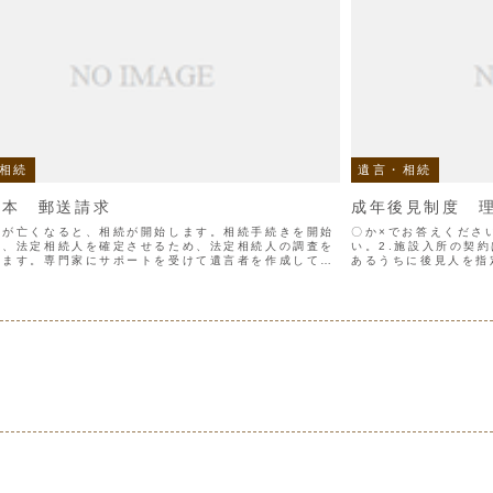
相続
遺言・相続
謄本 郵送請求
成年後見制度 
人が亡くなると、相続が開始します。相続手続きを開始
〇か×でお答えくださ
は、法定相続人を確定させるため、法定相続人の調査を
い。2.施設入所の契
います。専門家にサポートを受けて遺言者を作成してい
あるうちに後見人を指
基本的にはその時に法定相続人の調査をしていますが、
って設けられた制度であ
人の調査...
補...