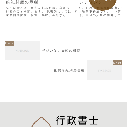
祭祀財産の承継
エンディングノート
祭祀財産とは、祖先を祀るために必要な
こんにちは。新潟県長岡市の行
財産のことを言います。 代表的なものは
ロン法務事務所です。エンディ
家系図や位牌、仏壇、墓碑、墓地などで
トは、自分の人生の棚卸しであ
す。祭祀財産は相続財産には含まれませ
に、自分の未来をどの様に生き
ん。その為祭祀財産を承継しても法律上
整理できるアイテムです。書い
は相続財産の増減にはなりません。
とで、貴方の病後や死後には、
様々な手続きや決め事を進...
子がいない夫婦の相続
配偶者短期居住権