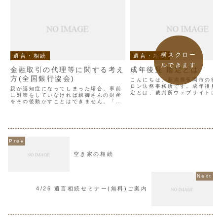
横スクロー
遺言・相続
遺言・相続
ルできます
金融取引の代理等に関する考え
成年後見 鑑定とは
方(全国銀行協会)
こんにちは。新潟県長岡市の行
ロン法務事務所です。成年後見
親が認知症になってしまった場合、事前
定とは、裁判所ウェブサイトに
に対策をしていなければ親御さんの財産
下記の様に説明されています。
をその後動かすことはできません。「認
は、本人に判断能力がどの程度
知症になった後 法定後見制度」にても
医学的に判定するための手続で
お伝えした通り、事後対策としては原則
時に提出していただく診断書...
法定後見制度のみとなります。しかしな
がら65歳以上の高齢者の...
空き家の相続
4/26 遺言相続セミナー(無料)ご案内