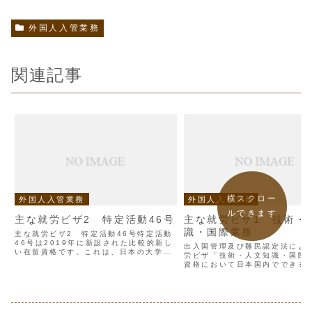
外国人入管業務
関連記事
横スクロー
外国人入管業務
外国人入管業務
ルできます
主な就労ビザ2 特定活動46号
主な就労ビザ1 技術・
識・国際業務
主な就労ビザ2 特定活動46号特定活動
46号は2019年に新設された比較的新し
出入国管理及び難民認定法によ
い在留資格です。これは、日本の大学を
労ビザ「技術・人文知識・国際
卒業した一定の日本語能力を持つ外国人
資格において日本国内でできる
が、習得した知識や経験を活用して、幅
は、「本邦の公私の機関との契
広い業務に従事する活動を認める在留資
いて行う理学，工学その他の自
格です。『技術・人...
分野若しくは法律学，経済学，
の他の人文科学の分野に属...