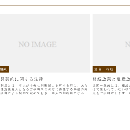
相続
遺言・相続
後見契約に関する法律
相続放棄と遺産
見制度とは、本人が十分な判断能力を有する時に、あら
世間一般的には、相続
、任意後見人となる方や将来その方に委任する事務の内
けて使われていない様
正証書による契約で定めておき、本人の判断能力が不十
点をご説明致します。
った後に、任意後見人が委任された事務を本人に代わっ
など、自己に相続開始
度です。...
に家庭裁判所に対...