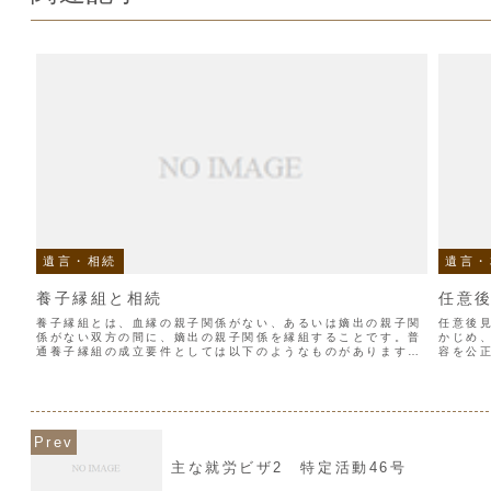
遺言・相続
遺言・
養子縁組と相続
任意
養子縁組とは、血縁の親子関係がない、あるいは嫡出の親子関
任意後
係がない双方の間に、嫡出の親子関係を縁組することです。普
かじめ
通養子縁組の成立要件としては以下のようなものがあります。
容を公
1.養親：成年に達した者2.養子：尊属又は養親より年長でない
分にな
者3.養子と...
て行う制
主な就労ビザ2 特定活動46号