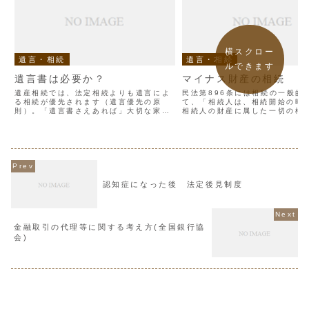
横スクロー
遺言・相続
遺言・相続
ルできます
遺言書は必要か？
マイナス財産の相続
遺産相続では、法定相続よりも遺言によ
民法第896条には相続の一般的
る相続が優先されます（遺言優先の原
て、「相続人は、相続開始の時
則）。「遺言書さえあれば」大切な家族
相続人の財産に属した一切の権
間で発生する相続のトラブルを防ぐこと
承継する。 」とあります。つま
ができる様になります。一般的には子供
産や預貯金などのプラスの財産
がいない夫婦や、再婚をしていて相続関
く、借金などのマイナスの財産
係が複雑な人は遺言を残した...
ることになります。最...
認知症になった後 法定後見制度
金融取引の代理等に関する考え方(全国銀行協
会)