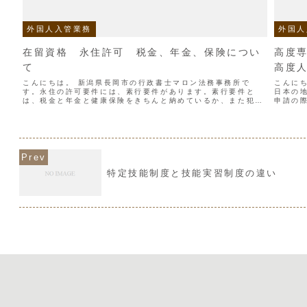
外国人入管業務
外国人
在留資格 永住許可 税金、年金、保険につい
高度
て
高度
こんにちは。 新潟県長岡市の行政書士マロン法務事務所で
こんに
す。永住の許可要件には、素行要件があります。素行要件と
日本の
は、税金と年金と健康保険をきちんと納めているか、また犯罪
申請の
を犯していないかです。税金は全て納めていなければなりませ
就労の
ん、所得税と住民税で...
専門職と
特定技能制度と技能実習制度の違い