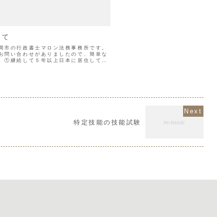
いて
岡市の行政書士マロン法務事務所です。
お問い合わせがありましたので、簡単な
。①継続して５年以上日本に居住してい
労していること) 又は、継続して１０年
特定技能の技能試験