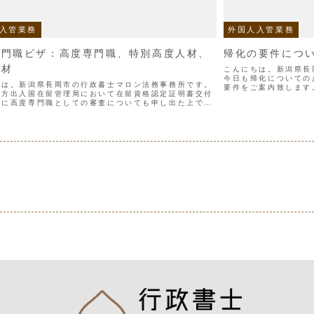
入管業務
外国人入管業務
専門職ビザ：高度専門職、特別高度人材、
帰化の要件につ
人材
こんにちは。新潟県長
今日も帰化についての
ちは。新潟県長岡市の行政書士マロン法務事務所です。
要件をご案内致します
地方出入国在留管理局において在留資格認定証明書交付
ること(+３年以上就
際に高度専門職としての審査についても申し出た上で、
以上日本に居...
在留資格（除、外交、公用及び技能実習）と併せて高度
しての審...