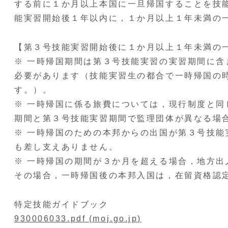
する前に１か月以上本国に一旦帰国することを技
能実習開始後１年以内に，１か月以上１年未満の一時
【第３号技能実習開始後に１か月以上１年未満の
※ 一時帰国期間は第３号技能実習の実習期間に
必要があります（技能実習生の都合で一時帰国の
す。）。
※ 一時帰国に係る旅費については，現行制度と
期間と第３号技能実習期間で監理団体が異なる場
※ 一時帰国のための本邦からの出国が第３号技
も差し支えありません。
※ 一時帰国の期間が３か月を超える場合，地方
その場合，一時帰国後の本邦入国は，在留資格認
特定技能ガイドブック
930006033.pdf (moj.go.jp)