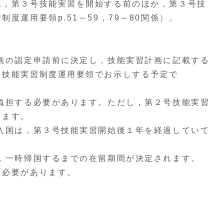
れ，第３号技能実習を開始する前のほか，第３号技
運用要領p.51～59，79～80関係）。
画の認定申請前に決定し，技能実習計画に記載する
，技能実習制度運用要領でお示しする予定で
負担する必要があります。ただし，第２号技能実習
ります。
入国は，第３号技能実習開始後１年を経過していて
，一時帰国するまでの在留期間が決定されます。
る必要があります。