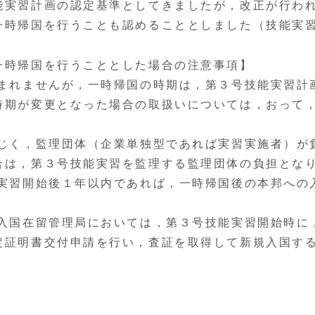
能実習計画の認定基準としてきましたが，改正が行わ
帰国を行うことも認めることとしました（技能実習制度
一時帰国を行うこととした場合の注意事項】
含まれませんが，一時帰国の時期は，第３号技能実習計
時期が変更となった場合の取扱いについては，おって
同じく，監理団体（企業単独型であれば実習実施者）が
合は，第３号技能実習を監理する監理団体の負担とな
能実習開始後１年以内であれば，一時帰国後の本邦への
出入国在留管理局においては，第３号技能実習開始時に
定証明書交付申請を行い，査証を取得して新規入国す