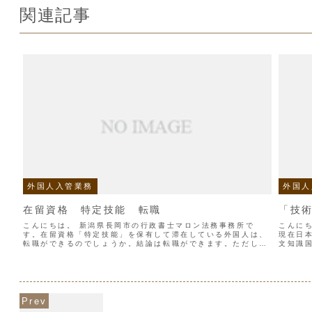
関連記事
外国人入管業務
外国人
在留資格 特定技能 転職
「技
こんにちは。 新潟県長岡市の行政書士マロン法務事務所で
こんに
す。在留資格「特定技能」を保有して滞在している外国人は、
現在日
転職ができるのでしょうか。結論は転職ができます。ただし、
文知識
注意が必要です。技術・人文知識・国際業務の方が転職すると
学歴要
きは、14日以内に...
うか。〇