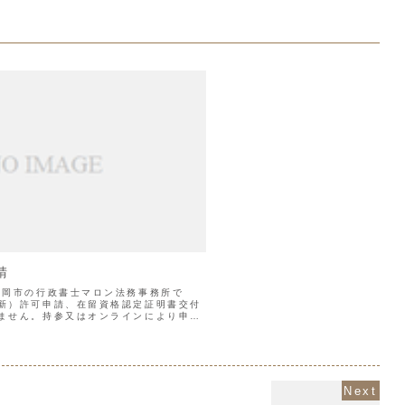
請
長岡市の行政書士マロン法務事務所で
新）許可申請、在留資格認定証明書交付
ません。持参又はオンラインにより申請
。オンラインの場合は、本人の写真をデ
.