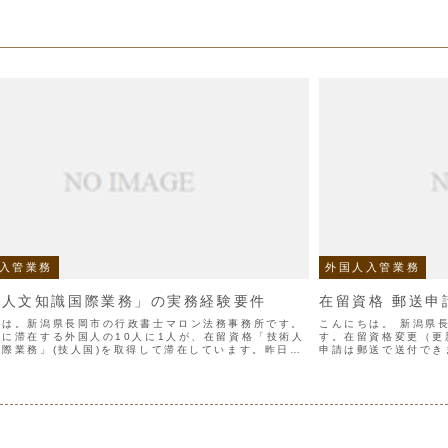
入管業務
外国人入管業務
術人文知識国際業務」の実務経験要件
在留資格 郵送申
ちは。新潟県長岡市の行政書士マロン法務事務所です。
こんにちは。 新潟県
本に滞在する外国人の10人に1人が、在留資格「技術人
す。在留資格変更（更
国際業務」(技人国)を取得して滞在しています。昨日は
申請は郵送で送付でき
件について見てみましたが、実務経験要件はどうでしょ
をすることができます
実務...
ータで申請します。..