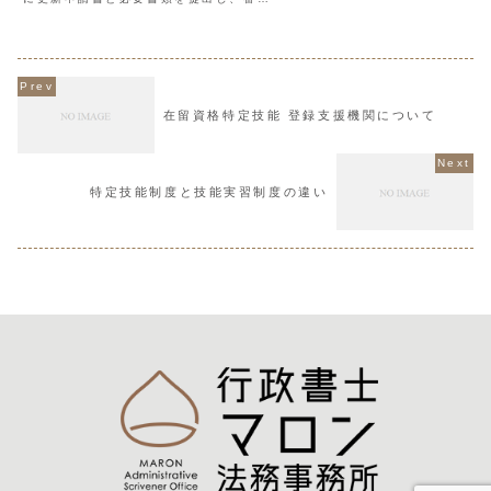
の外国人に代わり申請すること
が終了すると通知がハガキで郵送されま
請取次ができるようになるには
す。そのハガキとパスポート、在留カー
じめ出入国在留監理局の承...
ド、手数料4,000円を持参し、再度出入
国在留管理局へ行き...
在留資格特定技能 登録支援機関について
特定技能制度と技能実習制度の違い