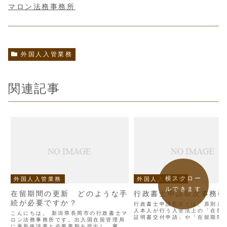
マロン法務事務所
外国人入管業務
関連記事
横スクロー
外国人入管業務
外国人入管業務
ルできます
在留期間の更新 どのような手
行政書士申請取次事務研
続が必要ですか？
行政書士申請取次とは、原則と
人本人が行う入管法上の「在留
こんにちは。 新潟県長岡市の行政書士マ
証明書交付申請」や「在留期間
ロン法務事務所です。出入国在留管理局
申請」などの各種申請を、行政
に更新申請書と必要書類を提出し、審査