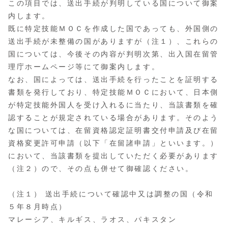
この項目では、送出手続が判明している国について御案
内します。
既に特定技能ＭＯＣを作成した国であっても、外国側の
送出手続が未整備の国がありますが（注１）、これらの
国については、今後その内容が判明次第、出入国在留管
理庁ホームページ等にて御案内します。
なお、国によっては、送出手続を行ったことを証明する
書類を発行しており、特定技能ＭＯＣにおいて、日本側
が特定技能外国人を受け入れるに当たり、当該書類を確
認することが規定されている場合があります。そのよう
な国については、在留資格認定証明書交付申請及び在留
資格変更許可申請（以下「在留諸申請」といいます。）
において、当該書類を提出していただく必要があります
（注２）ので、その点も併せて御確認ください。
（注１） 送出手続について確認中又は調整の国（令和
５年８月時点）
マレーシア、キルギス、ラオス、パキスタン