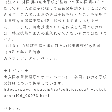
（注２） 外国側の送出手続が整備中の国の国籍の方で
あっても、入管法令に従って在留諸申請を行うことがで
きます（この場合上述の送出手続を行ったことを証明す
る書類を在留諸申請の際に提出する必要はありませ
ん。）。また、特定技能ＭＯＣを作成した国でなけれ
ば、特定技能外国人の受入れができないものではありま
せん。
（注３） 在留諸申請の際に独自の提出書類がある国
（令和５年８月時点）
カンボジア、タイ、ベトナム
★トピック★
出入国在留管理庁のホームページに、各国における手続
の詳細について掲載しています。
https://www.moj.go.jp/isa/policies/ssw/nyuukok
ukanri06_00073.html
ベトナム