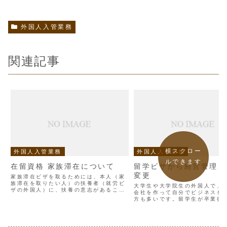
外国人入管業務
関連記事
横スクロー
外国人入管業務
外国人入管業務
ルできます
在留資格 家族滞在について
留学ビザから経営管理ビ
変更
家族滞在ビザを取るためには、本人（家
族滞在を取りたい人）の扶養者（就労ビ
大学生や大学院生の外国人で、
ザの外国人）に、扶養の意志があること
会社を作って自分でビジネスを
が前提です。扶養の意志があって、扶養
方も多いです。留学生が卒業後
することが実際に可能なことです。つま
ないで、すぐに経営管理ビザを
り資金的証明が可能なことが必要で
は可能です。経営管理ビザの申
す。・配偶者は、現在扶養を受...
なければなら ないことは会社設
が、留学生の場合に注意し...