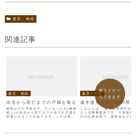
遺言・相続
関連記事
横スクロー
遺言・相続
遺言・相続
ルできます
出生から死亡までの戸籍を取る
成年後見人の一時利用可
相続などの手続きで、亡くなった方(被相
こんにちは。 新潟県長岡市の行
続人)の出生から死亡までの全ての戸籍が
ロン法務事務所です。小泉龍司法
必要になることがあります。これは相続
日の記者会見で、認知症などの
人となる親族の有無を確認するためで
って財産管理を担う成年後見制
す。亡くなった時点の戸籍だけでは相続
しを15日の法制審議会（法相の
人全てを確認できないため、亡くなった
関）総会へ諮問すると表明、現
時点の戸籍から古い戸籍...
選任すると原則として...