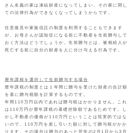
さん名義の家は凍結財産になってしまい、その家に関し
ての法律行為ができなくなってしまうからです。
任意後見や家族信託の制度を利用することもできます
が、お母さんが認知症になる前に不動産を生前贈与して
おく方法はどうでしょうか。生前贈与とは、被相続人が
死亡する前に自分の財産を人に分け与える行為です。
暦年課税を選択して生前贈与する場合
暦年課税の制度とは１年間に贈与を受けた財産の合計額
を基に贈与税額を計算するものです。
年間
110
万円以内であれば贈与税はかかりません。これ
は
110
万円が暦年課税の基礎控除額であるためです。し
かし不動産の価格が
110
万円ということは現実的ではな
いので、
110
万円を差し引いた額に対して贈与税がかか
ります。その場合は贈与のあった翌年の
2
月
1
日から
3
月