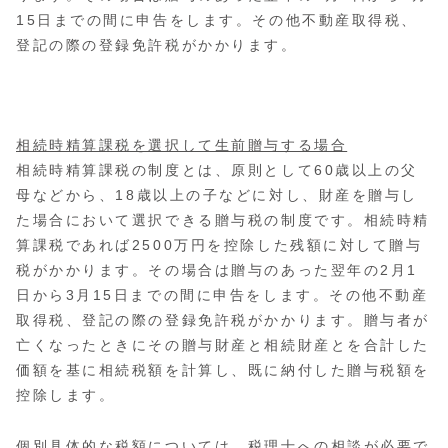
15
日までの間に申告をします。その他不動産取得税、
登記の際の登録免許税がかかります。
相続時精算課税を選択して生前贈与する場合
相続時精算課税の制度とは、原則として
60
歳以上の父
母などから、
18
歳以上の子などに対し、財産を贈与し
た場合において選択できる贈与税の制度です。相続時精
算課税であれば
2500
万円を控除した残額に対して贈与
税がかかります。その場合は贈与のあった翌年の
2
月
1
日から
3
月
15
日までの間に申告をします。その他不動産
取得税、登記の際の登録免許税がかかります。贈与者が
亡くなったときにその贈与財産と相続財産とを合計した
価額を基に相続税額を計算
し、既に納付した贈与税額を
控除します。
個別具体的な税額については、税理士への相談が必要で