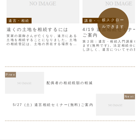
横スクロー
遺言・相続
講座・セミナー
ルできます
遠くの土地を相続するには
4/19 遺言相続セミナー
ご案内
実家の親御さんが亡くなり、遠方にある
土地を相続することになりました。土地
第２回：遺言・相続入門講座を
の相続登記は、土地の所在する場所を管
ます(無料です)。法定相続分に
轄する法務局に行かなければならないの
し詳しく、遺言についてその重
でしょうか。調べてみました。結論にな
いての講座です。４月５日(水)
りますが、現在はオンラインで申請がで
た講座と同じ内容です。定員が
きるので、現地に行く必要...
でとなりますので、下記お電話
はメールから、ご予約...
配偶者の相続税額の軽減
5/27 (土) 遺言相続セミナー(無料)ご案内